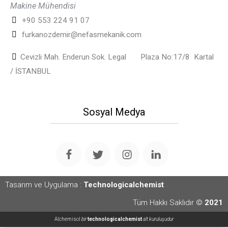
Makine Mühendisi
+90 553 224 91 07
furkanozdemir@nefasmekanik.com
Cevizli Mah. Enderun Sok. Legal Plaza No:17/8
Kartal
/ İSTANBUL
Sosyal Medya
Tasarım ve Uygulama :
Technologicalchemist
Tüm Hakkı Saklıdır ©
2021
Alchemisol
bir
technologicalchemist
alt kuruluşudur